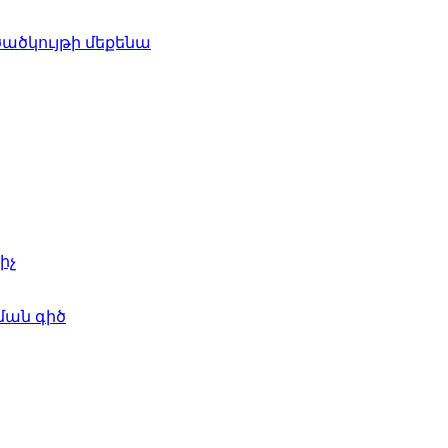
ածկույթի մեքենա
իչ
ման գիծ