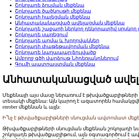
Շոկոլադե ձուլման մեքենա
Շոկոլադե ծածկույթի մեքենա
Շոկոլադի հալեցման մեքենա
Անհատականացված ավելացման մեքենա
Շոկոլադե շաքարի ներկող դեկորատիվ սրսկող
Շոկոլադե սառեցում
Շոկոլադե պոմպ և խողովակներ
Շոկոլադի փաթեթավորման մեքենա
Շոկոլադե կաղապար/ձուլվածք
Ամբողջ գծի վարձույթ Նիդեռլանդներում
Գումի պատրաստման մեքենա
Անհատականացված ավել
Մեքենայի այս մասը ներառում է թխվածքաբլիթների
տեսակի մեքենա: Այն կարող է ազատորեն համակցվե
enrober մեքենան և այլն:
Ի՞նչ է թխվածքաբլիթների սնուցման ավտոմատ մեք
Թխվածքաբլիթների սնուցման մեքենան շոկոլադի նստ
շոկոլադե թխվածքաբլիթում, այն օգտագործում է ա