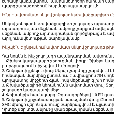
էկրանի կառավարում, պարամետրերի հարմար կարգա
պարզ շահագործում, հարմար սպասարկում:
Ի՞նչ է ավտոմատ սնկով շոկոլադե թխվածքաբլիթի մ
Սնկով շոկոլադե թխվածքաբլիթը շոկոլադե արտադրան
արտադրության մեքենան ամբողջ շարքում ավելաց
մեքենան ամբողջ արտադրական գործընթացն է: ա
արդյունավետության բարելավմամբ
Ինչպե՞ս է ընթանում ավտոմատ սնկով շոկոլադե թ
Դա նույնն է, ինչ շոկոլադի ավանդադրման ավտոմա
1. Թխելու կաղապարի ջեռուցման փուլը: Թխելու կ
բարձրացվում և իջեցվում է մխոցով:
2. Շոկոլադի լցնելու փուլ: Սերվո շարժիչը շարժվո
հիմնական մարմինը ընդունում է ավիացիոն 704 մոդ
պողպատից միջշերտ գլան: իսկ մեքենայի գլխի հիմն
3. Թխվածքաբլիթի կերակրման ավտոմատ փուլ: Տ
շոկոլադի կաղապարի մեջ:
4. Փոխակրիչ համակարգ: Օգտագործելով 1.0 PU
5. Շոկոլադի շրջանառության սառեցման փուլ: Ընդո
SMC մխոցի վերին գարունը բարձրացվում է, պլաստ
Դիտեք մեր տեսանյութը փաթեթավորման մեքենայ