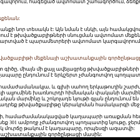
վորում, հագեցած ավտոմատ շահագործում, ձեռքով շ
եքենան:
քի նոր տեսակն է: Այն նման է սնկի, այն համակցվու
նում է թխվածքաբլիթների սնուցման ավտոմատ մե
վարտված է պարամետրերի ավտոմատ կարգավորումո
խվածքաբլիթի մեքենայի աշխատանքային գործընթացը
տ գիծը, միայն մի քայլ ավելացրեց թխվածքաբլիթն
աղապարը ընդունում է երկշերտ չժանգոտվող պողպատի
ւմ է համաժամանակյա, և գլխի սահող երկաթուղին շար
ելի ալյումինե խառնուրդի հիմնական փականի մարմինը
ական մարմինը և շոկոլադե նյութի գլան ընդունում ե
եղադրեք թխվածքաբլիթը կերակրման համակարգի մե
 գոտի, համաժամանակացված կաղապարի առաքման հե
ւնեք 301 ամբողջ չժանգոտվող պողպատից նյութը, ջե
իկ մուրճը թակում է կաղապարը, որպեսզի ազատվի:
ի աշխատանքային գործընթացի մասին: