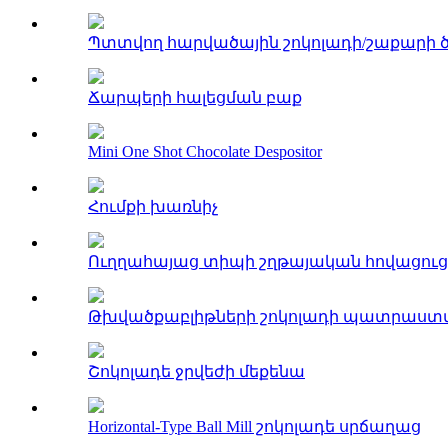
Պտտվող հարվածային շոկոլադի/շաքարի ծ
Ճարպերի հալեցման բաք
Mini One Shot Chocolate Despositor
Հումքի խառնիչ
Ուղղահայաց տիպի շղթայական հովացուց
Թխվածքաբլիթների շոկոլադի պատրաստ
Շոկոլադե ջրվեժի մեքենա
Horizontal-Type Ball Mill շոկոլադե սրճաղաց