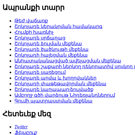
Ապրանքի տարր
Թեժ վաճառք
Շոկոլադե կերակրման համակարգ
Հումքի խառնիչ
Շոկոլադե սրճաղաց
Շոկոլադե ձուլման մեքենա
Շոկոլադե ծածկույթի մեքենա
Շոկոլադի հալեցման մեքենա
Անհատականացված ավելացման մեքենա
Շոկոլադե շաքարի ներկող դեկորատիվ սրսկող
Շոկոլադե սառեցում
Շոկոլադե պոմպ և խողովակներ
Շոկոլադի փաթեթավորման մեքենա
Շոկոլադե կաղապար/ձուլվածք
Ամբողջ գծի վարձույթ Նիդեռլանդներում
Գումի պատրաստման մեքենա
Հետեւեք մեզ
Twitter
Ֆեյսբուք