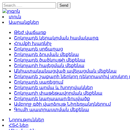
տուն
Ապրանքներ
Թեժ վաճառք
Շոկոլադե կերակրման համակարգ
Հումքի խառնիչ
Շոկոլադե սրճաղաց
Շոկոլադե ձուլման մեքենա
Շոկոլադե ծածկույթի մեքենա
Շոկոլադի հալեցման մեքենա
Անհատականացված ավելացման մեքենա
Շոկոլադե շաքարի ներկող դեկորատիվ սրսկող
Շոկոլադե սառեցում
Շոկոլադե պոմպ և խողովակներ
Շոկոլադի փաթեթավորման մեքենա
Շոկոլադե կաղապար/ձուլվածք
Ամբողջ գծի վարձույթ Նիդեռլանդներում
Գումի պատրաստման մեքենա
Նորություններ
ՀՏՀ-ներ