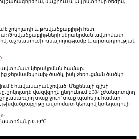
ահագործում, մաքրում և այլ ընտրովի ռեժիմ,
մ է շոկոլադի և թխվածքաբլիթի հետ,
քենա: Թխվածքաբլիթների կերակրման ավտոմատ
վ, աշխատուժի խնայողությամբ և արտադրության
:
երի ավտոմատ կերակրման համար:
ց ջերմամեկուսիչ ծածկ, իսկ ջեռուցման ծածկը
ժվում է հավասարակշռված: Մեքենայի գլխի
, շոկոլադե վազվզողն ընդունում է 304 չժանգոտվող
ն շրջանառվող տաք ջուր՝ տաք պահելու համար:
ջ, թխվածքաբլիթը ավտոմատ կերպով կտեղադրվի
տ:
րմաստիճանը 0-10℃