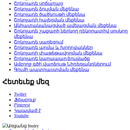
Շոկոլադե սրճաղաց
Շոկոլադե ձուլման մեքենա
Շոկոլադե ծածկույթի մեքենա
Շոկոլադի հալեցման մեքենա
Անհատականացված ավելացման մեքենա
Շոկոլադե շաքարի ներկող դեկորատիվ սրսկող
մեքենա
Շոկոլադե սառեցում
Շոկոլադե պոմպ և խողովակներ
Շոկոլադի փաթեթավորման մեքենա
Շոկոլադե կաղապար/ձուլվածք
Ամբողջ գծի վարձույթ Նիդեռլանդներում
Գումի պատրաստման մեքենա
Հետեւեք մեզ
Twitter
Ֆեյսբուք
Pinterest
Կապված է
Youtube