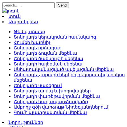
տուն
Ապրանքներ
Թեժ վաճառք
Շոկոլադե կերակրման համակարգ
Հումքի խառնիչ
Շոկոլադե սրճաղաց
Շոկոլադե ձուլման մեքենա
Շոկոլադե ծածկույթի մեքենա
Շոկոլադի հալեցման մեքենա
Անհատականացված ավելացման մեքենա
Շոկոլադե շաքարի ներկող դեկորատիվ սրսկող
մեքենա
Շոկոլադե սառեցում
Շոկոլադե պոմպ և խողովակներ
Շոկոլադի փաթեթավորման մեքենա
Շոկոլադե կաղապար/ձուլվածք
Ամբողջ գծի վարձույթ Նիդեռլանդներում
Գումի պատրաստման մեքենա
Նորություններ