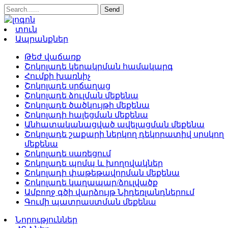
տուն
Ապրանքներ
Թեժ վաճառք
Շոկոլադե կերակրման համակարգ
Հումքի խառնիչ
Շոկոլադե սրճաղաց
Շոկոլադե ձուլման մեքենա
Շոկոլադե ծածկույթի մեքենա
Շոկոլադի հալեցման մեքենա
Անհատականացված ավելացման մեքենա
Շոկոլադե շաքարի ներկող դեկորատիվ սրսկող
մեքենա
Շոկոլադե սառեցում
Շոկոլադե պոմպ և խողովակներ
Շոկոլադի փաթեթավորման մեքենա
Շոկոլադե կաղապար/ձուլվածք
Ամբողջ գծի վարձույթ Նիդեռլանդներում
Գումի պատրաստման մեքենա
Նորություններ