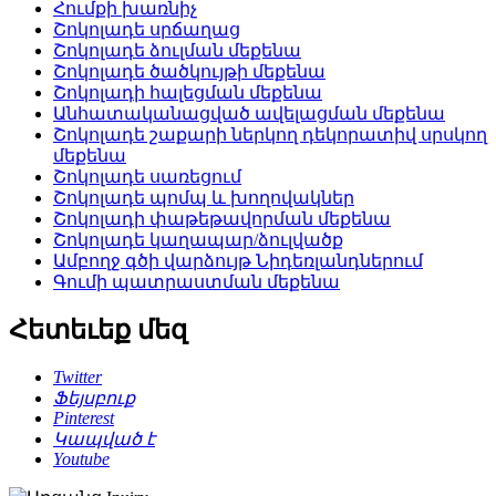
Հումքի խառնիչ
Շոկոլադե սրճաղաց
Շոկոլադե ձուլման մեքենա
Շոկոլադե ծածկույթի մեքենա
Շոկոլադի հալեցման մեքենա
Անհատականացված ավելացման մեքենա
Շոկոլադե շաքարի ներկող դեկորատիվ սրսկող
մեքենա
Շոկոլադե սառեցում
Շոկոլադե պոմպ և խողովակներ
Շոկոլադի փաթեթավորման մեքենա
Շոկոլադե կաղապար/ձուլվածք
Ամբողջ գծի վարձույթ Նիդեռլանդներում
Գումի պատրաստման մեքենա
Հետեւեք մեզ
Twitter
Ֆեյսբուք
Pinterest
Կապված է
Youtube