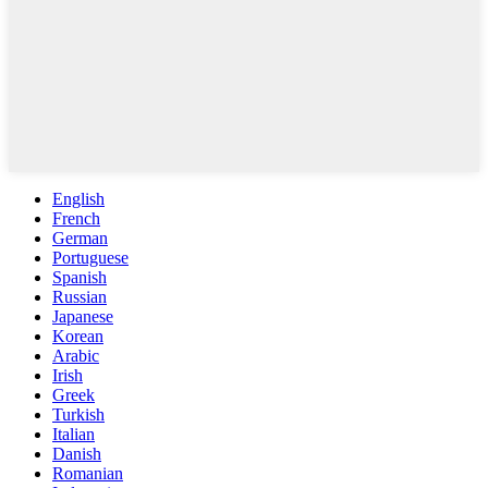
English
French
German
Portuguese
Spanish
Russian
Japanese
Korean
Arabic
Irish
Greek
Turkish
Italian
Danish
Romanian