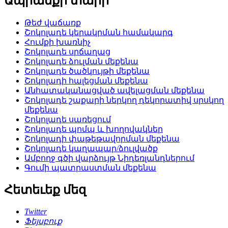
Ապրանքի տարր
Թեժ վաճառք
Շոկոլադե կերակրման համակարգ
Հումքի խառնիչ
Շոկոլադե սրճաղաց
Շոկոլադե ձուլման մեքենա
Շոկոլադե ծածկույթի մեքենա
Շոկոլադի հալեցման մեքենա
Անհատականացված ավելացման մեքենա
Շոկոլադե շաքարի ներկող դեկորատիվ սրսկող
մեքենա
Շոկոլադե սառեցում
Շոկոլադե պոմպ և խողովակներ
Շոկոլադի փաթեթավորման մեքենա
Շոկոլադե կաղապար/ձուլվածք
Ամբողջ գծի վարձույթ Նիդեռլանդներում
Գումի պատրաստման մեքենա
Հետեւեք մեզ
Twitter
Ֆեյսբուք