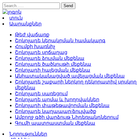
տուն
Ապրանքներ
Թեժ վաճառք
Շոկոլադե կերակրման համակարգ
Հումքի խառնիչ
Շոկոլադե սրճաղաց
Շոկոլադե ձուլման մեքենա
Շոկոլադե ծածկույթի մեքենա
Շոկոլադի հալեցման մեքենա
Անհատականացված ավելացման մեքենա
Շոկոլադե շաքարի ներկող դեկորատիվ սրսկող
մեքենա
Շոկոլադե սառեցում
Շոկոլադե պոմպ և խողովակներ
Շոկոլադի փաթեթավորման մեքենա
Շոկոլադե կաղապար/ձուլվածք
Ամբողջ գծի վարձույթ Նիդեռլանդներում
Գումի պատրաստման մեքենա
Նորություններ