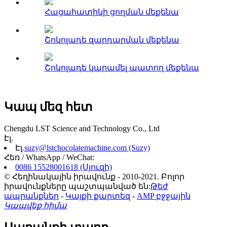
Հացահատիկի ցողման մեքենա
Շոկոլադե զարդարման մեքենա
Շոկոլադե կարամել պատող մեքենա
Կապ մեզ հետ
Chengdu LST Science and Technology Co., Ltd
Էլ.
Էլ.
suzy@lstchocolatemachine.com (Suzy)
Հեռ / WhatsApp / WeChat:
0086 15528001618 (Սյուզի)
© Հեղինակային իրավունք - 2010-2021. Բոլոր
իրավունքները պաշտպանված են:
Թեժ
ապրանքներ
-
Կայքի քարտեզ
-
AMP բջջային
Կապվեք հիմա