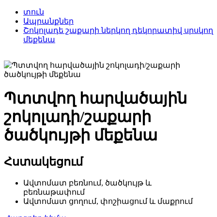
տուն
Ապրանքներ
Շոկոլադե շաքարի ներկող դեկորատիվ սրսկող
մեքենա
Պտտվող հարվածային
շոկոլադի/շաքարի
ծածկույթի մեքենա
Հստակեցում
Ավտոմատ բեռնում, ծածկույթ և
բեռնաթափում
Ավտոմատ ցողում, փոշիացում և մաքրում